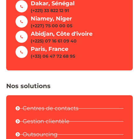
Dakar, Sénégal
(+221) 33 822 12 91
Niamey, Niger
(+227) 75 00 00 05
Abidjan, Côte d'ivoire
(+225) 07 16 61 09 40
Paris, France
(+33) 06 47 72 68 95
Nos solutions
Centres de contacts
Gestion clientèle
Outsourcing